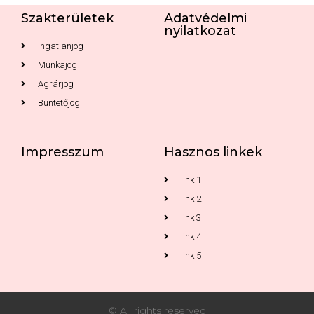
Szakterületek
Adatvédelmi
nyilatkozat
Ingatlanjog
Munkajog
Agrárjog
Büntetőjog
Impresszum
Hasznos linkek
link 1
link 2
link 3
link 4
link 5
© All rights reserved